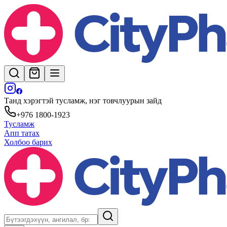
Танд хэрэгтэй тусламж, нэг товчлуурын зайд
+976 1800-1923
Тусламж
Апп татах
Холбоо барих