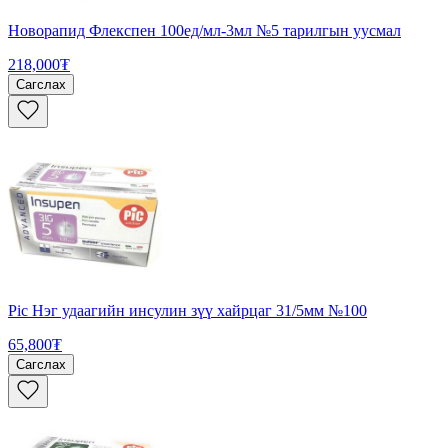
Новорапид Флекспен 100ед/мл-3мл №5 тарилгын уусмал
218,000₮
Сагслах
Pic Нэг удаагийн инсулин зүү хайрцаг 31/5мм №100
65,800₮
Сагслах