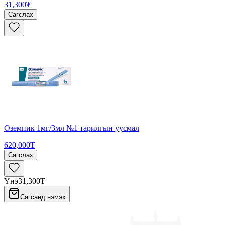
31,300₮
Сагслах
Оземпик 1мг/3мл №1 тарилгын уусмал
620,000₮
Сагслах
Үнэ
31,300₮
Сагсанд нэмэх