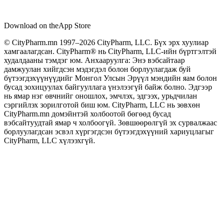
Download on the
App Store
© CityPharm.mn 1997–2026 CityPharm, LLC. Бүх эрх хуулиар
хамгаалагдсан. CityPharm® нь CityPharm, LLC-ийн бүртгэлтэй
худалдааны тэмдэг юм. Анхааруулга: Энэ вэбсайтаар
дамжуулан хийгдсэн мэдэгдэл болон борлуулагдаж буй
бүтээгдэхүүнүүдийг Монгол Улсын Эрүүл мэндийн яам болон
бусад зохицуулах байгууллага үнэлээгүй байж болно. Эдгээр
нь ямар нэг өвчнийг оношлох, эмчлэх, эдгээх, урьдчилан
сэргийлэх зорилготой биш юм. CityPharm, LLC нь зөвхөн
CityPharm.mn домэйнтэй холбоотой бөгөөд бусад
вэбсайтуудтай ямар ч холбоогүй. Зөвшөөрөлгүй эх сурвалжаас
борлуулагдсан эсвэл хүргэгдсэн бүтээгдэхүүний хариуцлагыг
CityPharm, LLC хүлээхгүй.