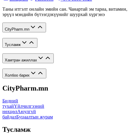
Таны итгэлт онлайн эмийн сан. Чанартай эм тариа, витамин,
эрүүл мэндийн бүтээгдэхүүнийг шуурхай хүргэнэ
CityPharm.mn
Тусламж
Хамтран ажиллах
Холбоо барих
CityPharm.mn
Бидний
тухай
Үйлчилгээний
нөхцөл
Аюулгүй
байдал
Буцаалтын журам
Тусламж