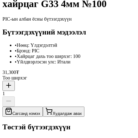
хайрцаг G33 4мм №100
PIC
-ын албан ёсны бүтээгдэхүүн
Бүтээгдэхүүний мэдээлэл
•
Нөөц
:
Үлдэгдэлтэй
•
Брэнд
:
PIC
•
Хайрцаг дахь тоо ширхэг
:
100
•
Үйлдвэрлэсэн улс
:
Итали
31,300₮
Тоо ширхэг
1
Сагсанд нэмэх
Худалдаж авах
Төстэй бүтээгдэхүүн