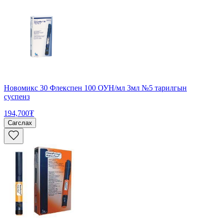
Новомикс 30 Флекспен 100 ОУН/мл 3мл №5 тарилгын
суспенз
194,700₮
Сагслах