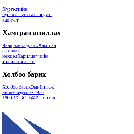
Хүргэлтийн
бүсчлэл
Түгээмэл асуулт
хариулт
Хамтран ажиллах
Чанарын бодлого
Хамтран
ажиллах
нөхцөл
Харилцагчийн
тооцоо нийлэлт
Холбоо барих
Холбоо барих
Эмийн гаж
нөлөө мэдээлэх
+976
1800-1923
City@Pharm.mn