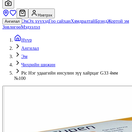
Нэвтрэх
Эм
Эх хүүхэд
Гоо сайхан
Хямдралтай
Брэнд
Жортой эм
Ангилал
Зөвлөгөө
Мэдээлэл
Нүүр
Ангилал
Эм
Чихрийн шижин
Pic Нэг удаагийн инсулин зүү хайрцаг G33 4мм
№100